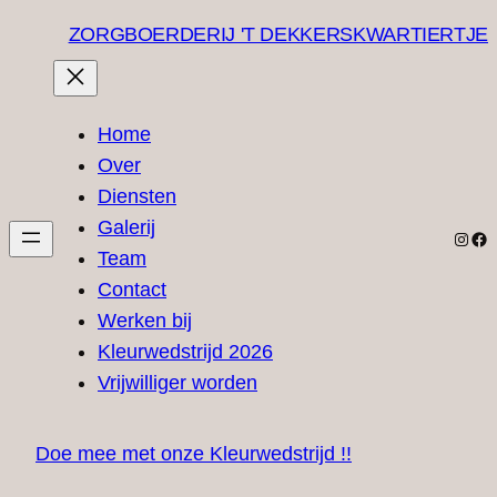
Ga
ZORGBOERDERIJ 'T DEKKERSKWARTIERTJE
naar
de
inhoud
Home
Over
Diensten
Galerij
Insta
Fa
Team
Contact
Werken bij
Kleurwedstrijd 2026
Vrijwilliger worden
Doe mee met onze Kleurwedstrijd !!